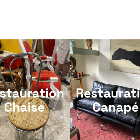
stauration
Restaurat
Chaise
Canapé