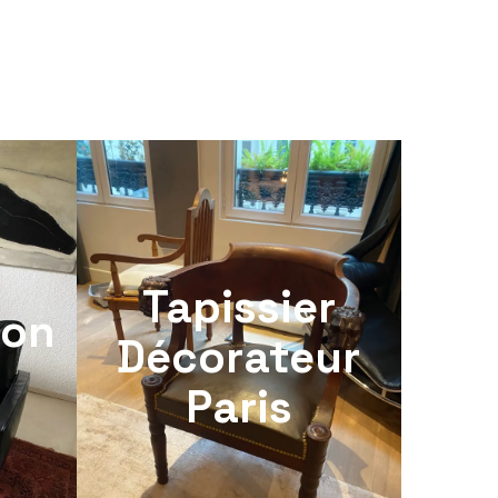
Tapissier
ion
Décorateur
Paris