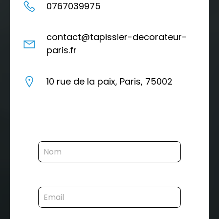
0767039975
contact@tapissier-decorateur-
paris.fr
10 rue de la paix, Paris, 75002
N
o
m
*
E
*
N
m
o