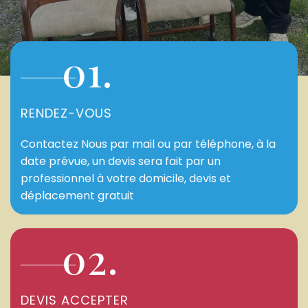
01.
RENDEZ-VOUS
Contactez Nous par mail ou par téléphone, à la
date prévue, un devis sera fait par un
professionnel à votre domicile, devis et
déplacement gratuit
02.
DEVIS ACCEPTER